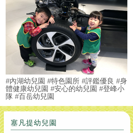
#內湖幼兒園 #特色園所 #評鑑優良 #身
體健康幼兒園 #安心的幼兒園 #登峰小
隊 #百岳幼兒園
塞凡提幼兒園