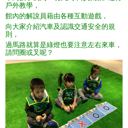
戶外教學，
館內的解說員藉由各種互動遊戲，
向大家介紹汽車及認識交通安全的規
則，
過馬路就算是綠燈也要注意左右來車，
請問圈或叉呢？