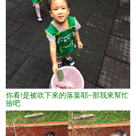
你看!是被吹下來的落葉耶~那我來幫忙
撿吧