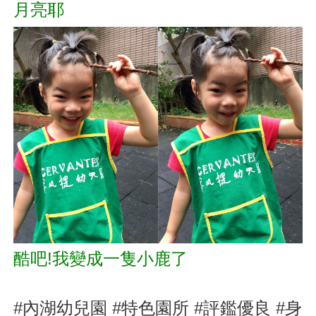
月亮耶
酷吧!我變成一隻小鹿了
#內湖幼兒園 #特色園所 #評鑑優良 #身