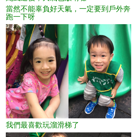
當然不能辜負好天氣，
一定要到
戶外奔
跑一下呀
我們最喜歡玩溜滑梯了