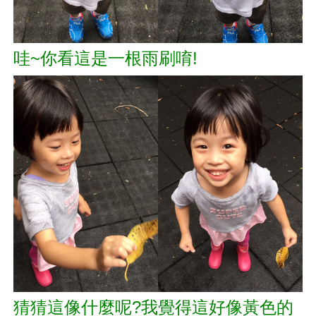
哇~你看這是一根雨刷唷!
猜猜這像什麼呢?我覺得這好像黃色的