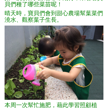
貝們種了哪些菜苗呢！
晴天時，寶貝們會到甜心農場幫葉菜們
澆水、觀察葉子生長。
本周一次幫忙施肥，
藉此學習照顧植